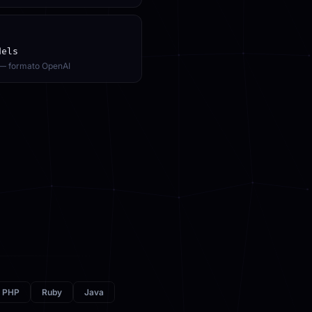
dels
— formato OpenAI
PHP
Ruby
Java