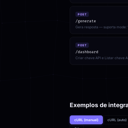
POST
/generate
Gera resposta — suporta mode: 
POST
/dashboard
Criar chave API e Listar chave A
Exemplos de integr
cURL (manual)
cURL (auto)