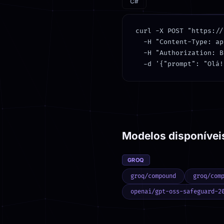
C#
curl -X POST "https://
  -H "Content-Type: ap
  -H "Authorization: B
  -d '{"prompt": "Olá!
Modelos disponívei
GROQ
groq/compound
groq/com
openai/gpt-oss-safeguard-2