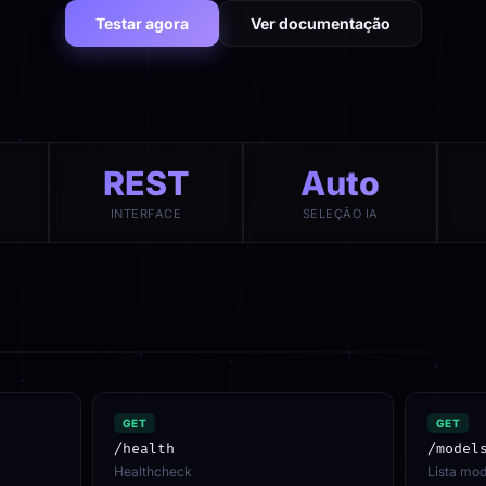
Testar agora
Ver documentação
REST
Auto
INTERFACE
SELEÇÃO IA
GET
GET
/health
/model
Healthcheck
Lista mod