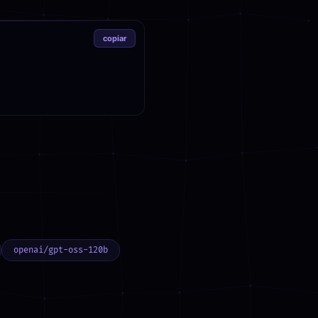
copiar
openai/gpt-oss-120b