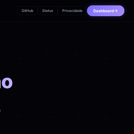
Dashboard
GitHub
Status
Privacidade
ão
a