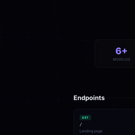
6+
MODELOS
Endpoints
GET
/
Landing page