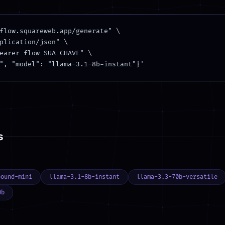
flow.squareweb.app/generate" \

plication/json" \

earer flow_SUA_CHAVE" \

", "model": "llama-3.1-8b-instant"}'
s
pound-mini
llama-3.1-8b-instant
llama-3.3-70b-versatile
0b