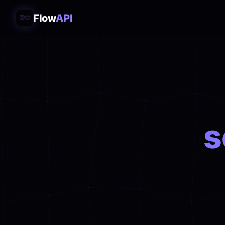
Flow
API
s