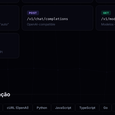
POST
GET
/v1/chat/completions
/v1/mo
"auto"
OpenAI-compatible
Modelos 
PI
ação
cURL (OpenAI)
Python
JavaScript
TypeScript
Go