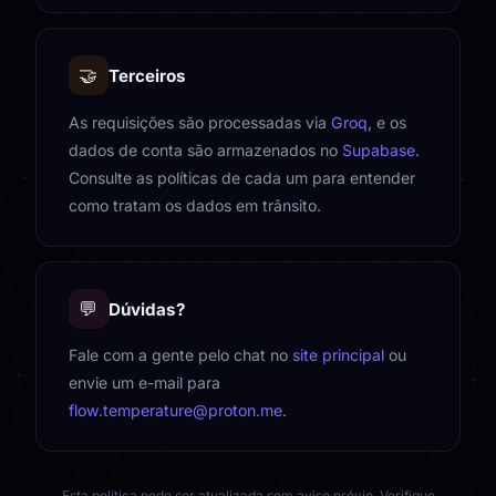
🤝
Terceiros
As requisições são processadas via
Groq
, e os
dados de conta são armazenados no
Supabase
.
Consulte as políticas de cada um para entender
como tratam os dados em trânsito.
💬
Dúvidas?
Fale com a gente pelo chat no
site principal
ou
envie um e-mail para
flow.temperature@proton.me
.
Esta política pode ser atualizada sem aviso prévio. Verifique