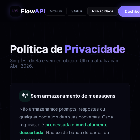
Flow
API
Dashbo
GitHub
Status
Privacidade
Política de
Privacidade
Simples, direta e sem enrolação. Última atualização:
Abril 2026.
📭
Sem armazenamento de mensagens
Não armazenamos prompts, respostas ou
qualquer conteúdo das suas conversas. Cada
requisição é
processada e imediatamente
descartada
. Não existe banco de dados de