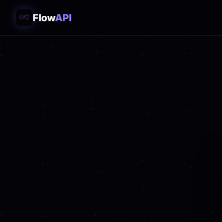
Flow
API